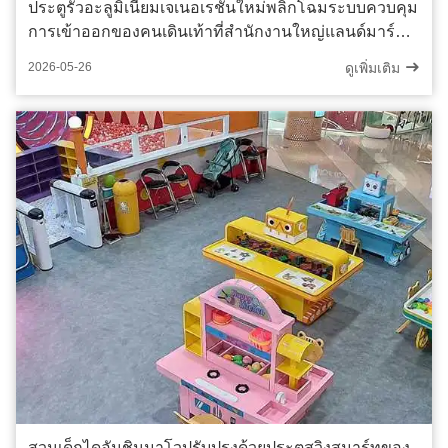
ประตูรั้วอะลูมิเนียมเจเนอเรชันใหม่พลิกโฉมระบบควบคุม
การเข้าออกของคนเดินเท้าที่สำนักงานใหญ่แลนด์มาร์ค
ไฮเทค
ดูเพิ่มเติม
2026-05-26
สวนเด็กไดอันชินมาโวปรับปรุงด้วยประตูสวิงสมาร์ทของ